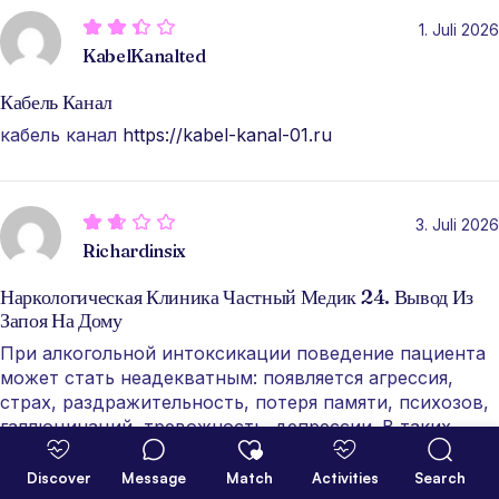
1. Juli 2026
KabelKanalted
Кабель Канал
кабель канал
https://kabel-kanal-01.ru
3. Juli 2026
Richardinsix
Наркологическая Клиника Частный Медик 24. Вывод Из
Запоя На Дому
При алкогольной интоксикации поведение пациента
может стать неадекватным: появляется агрессия,
страх, раздражительность, потеря памяти, психозов,
галлюцинаций, тревожность, депрессии. В таких
случаях врач должен оценить состояние пациента и
определить, возможен ли вывод из запоя на дому или
Discover
Message
Match
Activities
Search